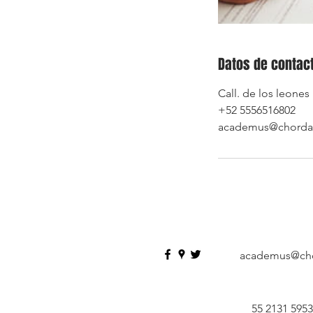
Datos de contac
Call. de los leones
+52 5556516802
academus@chord
academus@ch
55 2131 5953