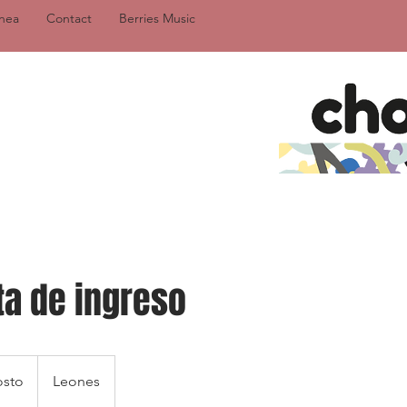
ínea
Contact
Berries Music
ta de ingreso
osto
Leones