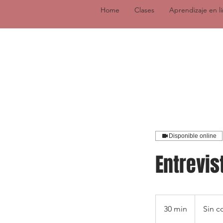
Home
Clases
Aprendizaje en l
Disponible online
Entrevis
Sin
costo
30 min
3
Sin c
0